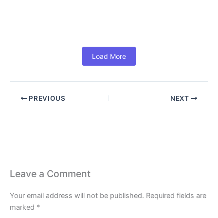
Productivity and Growth (In Hindi) आज के समय में हर
Business...
Read More
Load More
PREVIOUS
NEXT
Leave a Comment
Your email address will not be published.
Required fields are
marked
*