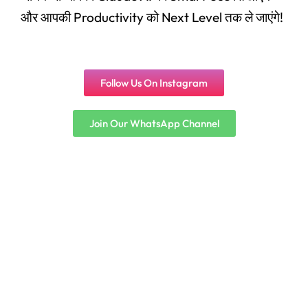
और आपकी Productivity को Next Level तक ले जाएंगे!
Follow Us On Instagram
Join Our WhatsApp Channel
Original
Current
price
price
Panel
,
User Ac
was:
is:
Google Gemini Pro AI + Veo3
₹4,450.00.
₹2,460.00.
☆
☆
☆
☆
☆
₹
4,450.00
₹
2,460.00
Add to Cart
Original
Current
price
price