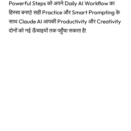
Powerful Steps को अपने Daily AI Workflow का
हिस्सा बनाएं! सही Practice और Smart Prompting के
साथ Claude AI आपकी Productivity और Creativity
दोनों को नई ऊँचाइयों तक पहुँचा सकता है!
#Claude AI Writing Assistant Top 6
Amazing Features Jo Bloggers Aur
Creators Ka Time Bachaye (In Hindi)
July 4, 2026
/
No Comments
#Claude AI Writing Assistant Top 6 Amazing Features Jo
Bloggers Aur Creators Ka Time Bachaye (In Hindi) क्या आप
Blog...
Read More
#Claude AI Ka Use Kaise Kare 2026