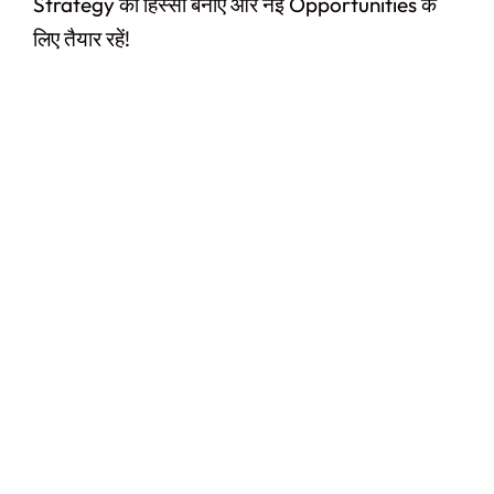
Strategy का हिस्सा बनाएं और नई Opportunities के
लिए तैयार रहें!
#Claude AI Writing Assistant Top 6
Amazing Features Jo Bloggers Aur
Creators Ka Time Bachaye (In Hindi)
July 4, 2026
/
No Comments
#Claude AI Writing Assistant Top 6 Amazing Features Jo
Bloggers Aur Creators Ka Time Bachaye (In Hindi) क्या आप
Blog...
Read More