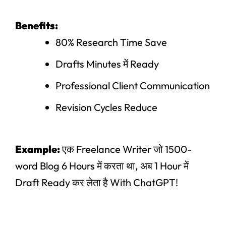
Benefits:
80% Research Time Save
Drafts Minutes में Ready
Professional Client Communication
Revision Cycles Reduce
Example:
एक Freelance Writer जो 1500-
word Blog 6 Hours में करता था, अब 1 Hour में
Draft Ready कर लेता है With ChatGPT!
Original
Current
price
price
Panel
,
User Ac