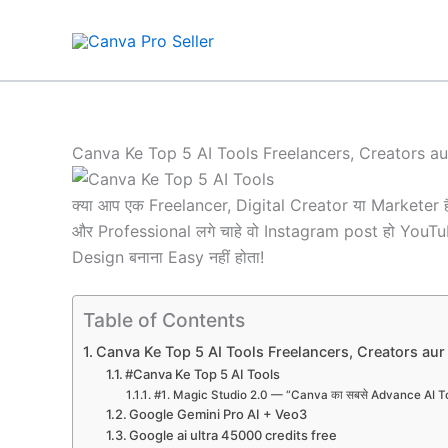
Skip
Original
Original
Original
Original
Original
Original
Original
Original
Original
Current
Current
Current
Current
Current
Current
Current
Current
Current
to
price
price
price
price
price
price
price
price
price
price
price
price
price
price
price
price
price
price
content
was:
was:
was:
was:
was:
was:
was:
was:
was:
is:
is:
is:
is:
is:
is:
is:
is:
is:
₹790.00.
₹5,511.00.
₹4,100.00.
₹1,880.00.
₹3,997.00.
₹4,450.00.
₹6,000.00.
₹2,400.00.
₹8,990.00.
₹490.00.
₹397.00.
₹990.00.
₹760.00.
₹1,260.00.
₹3,990.00.
₹1,260.00.
₹2,460.00.
₹2,960.00.
Canva Ke Top 5 AI Tools Freelancers, Creators aur
क्या आप एक Freelancer, Digital Creator या Marketer हैं
और Professional लगे चाहे वो Instagram post हो YouTu
Design बनाना Easy नहीं होता!
Table of Contents
Canva Ke Top 5 AI Tools Freelancers, Creators aur 
#Canva Ke Top 5 AI Tools
#1. Magic Studio 2.0 — “Canva का सबसे Advance AI T
Google Gemini Pro AI + Veo3
Google ai ultra 45000 credits free