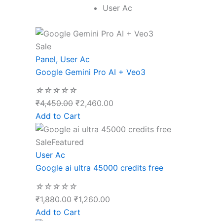
User Ac
Sale
Panel
,
User Ac
Google Gemini Pro AI + Veo3
☆
☆
☆
☆
☆
₹
4,450.00
₹
2,460.00
Add to Cart
Sale
Featured
User Ac
Google ai ultra 45000 credits free
☆
☆
☆
☆
☆
₹
1,880.00
₹
1,260.00
Add to Cart