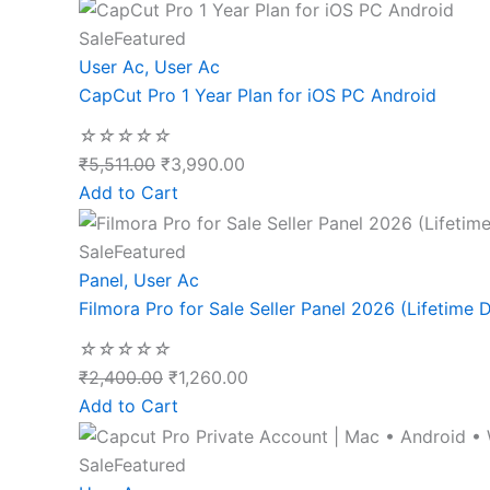
Sale
Featured
User Ac
,
User Ac
CapCut Pro 1 Year Plan for iOS PC Android
☆
☆
☆
☆
☆
₹
5,511.00
₹
3,990.00
Add to Cart
Sale
Featured
Panel
,
User Ac
Filmora Pro for Sale Seller Panel 2026 (Lifetime D
☆
☆
☆
☆
☆
₹
2,400.00
₹
1,260.00
Add to Cart
Sale
Featured