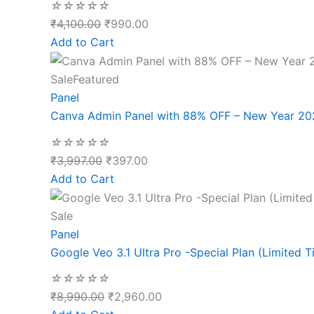
☆
☆
☆
☆
☆
₹
4,100.00
₹
990.00
Add to Cart
Sale
Featured
Panel
Canva Admin Panel with 88% OFF – New Year 20
☆
☆
☆
☆
☆
₹
3,997.00
₹
397.00
Add to Cart
Sale
Panel
Google Veo 3.1 Ultra Pro -Special Plan (Limited T
☆
☆
☆
☆
☆
₹
8,990.00
₹
2,960.00