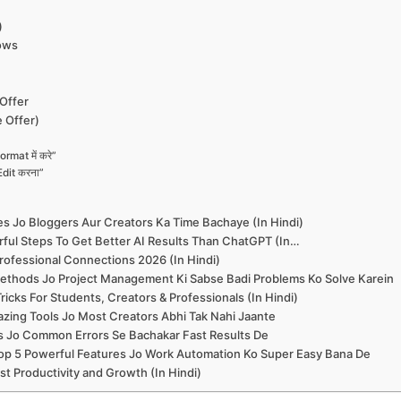
)
dows
Offer
e Offer)
ormat में करे”
Edit करना”
es Jo Bloggers Aur Creators Ka Time Bachaye (In Hindi)
ful Steps To Get Better AI Results Than ChatGPT (In…
rofessional Connections 2026 (In Hindi)
ethods Jo Project Management Ki Sabse Badi Problems Ko Solve Karein
icks For Students, Creators & Professionals (In Hindi)
zing Tools Jo Most Creators Abhi Tak Nahi Jaante
ps Jo Common Errors Se Bachakar Fast Results De
op 5 Powerful Features Jo Work Automation Ko Super Easy Bana De
t Productivity and Growth (In Hindi)