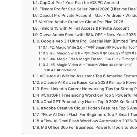
CapCut Pro 1 Year Plan for iOS PC Android
Filmora Pro for Sale Seller Panel 2026 (Lifetime Deal
Capcut Pro Private Account | Mac • Android • Win
Verified Adobe Creative Cloud Pro Plan 2026
Filmora 15 with AI Full Access & Private Account
Canva Admin Panel with 88% OFF – New Year 2026 
Google Veo 3.1 Ultra Pro -Special Plan (Limited Tim
#2. Magic Write 2.0 – “सबसे Smart और Powerful Tool”
#3. Magic Switch – “एक Click में पूरा Design को दूसरे में F
#4. Magic Edit & Magic Eraser – “एक Click में Image 
#5. Magic Video AI – “साधारण Video को शानदार बनाएं”
#Conclusion
#Claude AI Writing Assistant Top 6 Amazing Featur
#Claude AI Ka Use Kaise Kare 2026 Ke Top 5 Power
Best LinkedIn Career Networking Tips for Strong P
#ChatGPT Freelancing Workflow Top 5 Powerful M
#ChatGPT Productivity Hacks Top 9 2026 Ke Best Tr
#Adobe Creative Cloud Hidden Features Top 5 Ama
#Flow AI Omni Flash For Beginners Top 7 Smart Ti
#Flow AI Omni Flash Workflow Automation 2026: T
MS Office 365 For Business: Powerful Tools to Boos