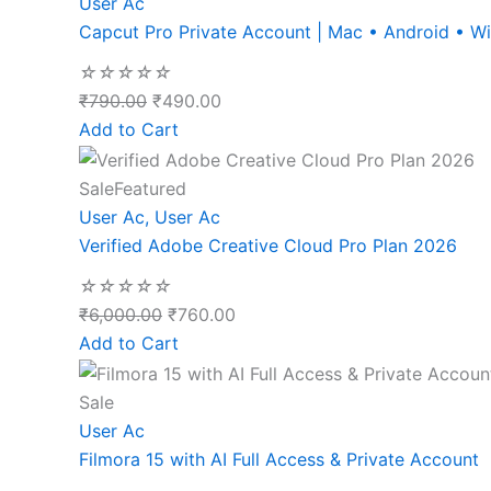
User Ac
Capcut Pro Private Account | Mac • Android • 
☆
☆
☆
☆
☆
₹
790.00
₹
490.00
Add to Cart
Sale
Featured
User Ac
,
User Ac
Verified Adobe Creative Cloud Pro Plan 2026
☆
☆
☆
☆
☆
₹
6,000.00
₹
760.00
Add to Cart
Sale
User Ac
Filmora 15 with AI Full Access & Private Account