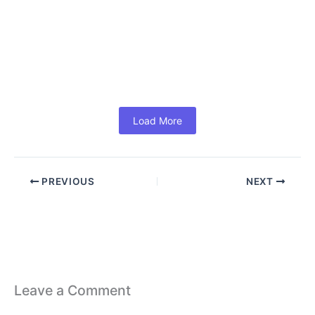
June 18, 2026
/
No Comments
#MS Office 365 For Business: Powerful Tools to Boost
Productivity and Growth (In Hindi) आज के समय में हर
Business...
Read More
Load More
PREVIOUS
NEXT
Leave a Comment