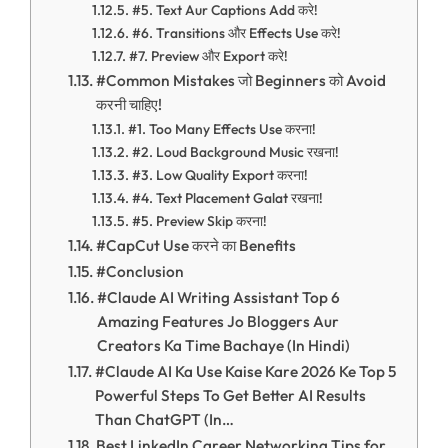
#5. Text Aur Captions Add करे!
#6. Transitions और Effects Use करे!
#7. Preview और Export करे!
#Common Mistakes जो Beginners को Avoid
करनी चाहिए!
#1. Too Many Effects Use करना!
#2. Loud Background Music रखना!
#3. Low Quality Export करना!
#4. Text Placement Galat रखना!
#5. Preview Skip करना!
#CapCut Use करने का Benefits
#Conclusion
#Claude AI Writing Assistant Top 6
Amazing Features Jo Bloggers Aur
Creators Ka Time Bachaye (In Hindi)
#Claude AI Ka Use Kaise Kare 2026 Ke Top 5
Powerful Steps To Get Better AI Results
Than ChatGPT (In…
Best LinkedIn Career Networking Tips for