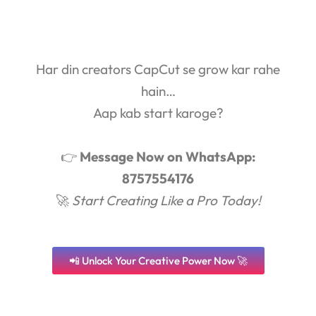
Har din creators CapCut se grow kar rahe
hain…
Aap kab start karoge?
👉
Message Now on WhatsApp:
8757554176
🚀
Start Creating Like a Pro Today!
📲 Unlock Your Creative Power Now 🚀
Original
Current