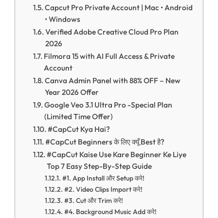
Capcut Pro Private Account | Mac • Android
• Windows
Verified Adobe Creative Cloud Pro Plan
2026
Filmora 15 with AI Full Access & Private
Account
Canva Admin Panel with 88% OFF – New
Year 2026 Offer
Google Veo 3.1 Ultra Pro -Special Plan
(Limited Time Offer)
#CapCut Kya Hai?
#CapCut Beginners के लिए क्यूँ Best है?
#CapCut Kaise Use Kare Beginner Ke Liye
Top 7 Easy Step-By-Step Guide
#1. App Install और Setup करे!
#2. Video Clips Import करे!
#3. Cut और Trim करे!
#4. Background Music Add करे!