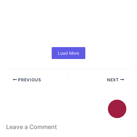
and Growth (In Hindi)
June 18, 2026
/
No Comments
#MS Office 365 For Business: Powerful Tools to Boost
Productivity and Growth (In Hindi) आज के समय में हर
Business...
Read More
Load More
PREVIOUS
NEXT
Leave a Comment