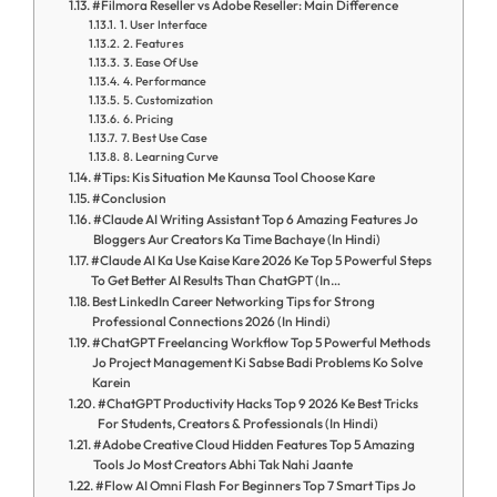
#Filmora Reseller vs Adobe Reseller: Main Difference
1. User Interface
2. Features
3. Ease Of Use
4. Performance
5. Customization
6. Pricing
7. Best Use Case
8. Learning Curve
#Tips: Kis Situation Me Kaunsa Tool Choose Kare
#Conclusion
#Claude AI Writing Assistant Top 6 Amazing Features Jo
Bloggers Aur Creators Ka Time Bachaye (In Hindi)
#Claude AI Ka Use Kaise Kare 2026 Ke Top 5 Powerful Steps
To Get Better AI Results Than ChatGPT (In…
Best LinkedIn Career Networking Tips for Strong
Professional Connections 2026 (In Hindi)
#ChatGPT Freelancing Workflow Top 5 Powerful Methods
Jo Project Management Ki Sabse Badi Problems Ko Solve
Karein
#ChatGPT Productivity Hacks Top 9 2026 Ke Best Tricks
For Students, Creators & Professionals (In Hindi)
#Adobe Creative Cloud Hidden Features Top 5 Amazing
Tools Jo Most Creators Abhi Tak Nahi Jaante
#Flow AI Omni Flash For Beginners Top 7 Smart Tips Jo