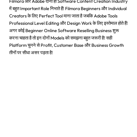
Filmora और Adobe दोनों ही Software Content Creation Industry
में बहुत Important Role निभाते हैं! Filmora Beginners और Individual
Creators के लिए Perfect Tool माना जाता है जबकि Adobe Tools
Professional Level Editing और Design Work के लिए इस्तेमाल होते हैं!
अगर कोई Beginner Online Software Reselling Business शुरू
करना चाहता है तो इन दोनों Models को समझना बहुत जरूरी है! सही
Platform चुनने से Profit, Customer Base और Business Growth
तीनों पर सीधा असर पड़ता है!
Original
Current
price
price
Panel
,
User Ac
was:
is:
Google Gemini Pro AI + Veo3
₹4,450.00.
₹2,460.00.
☆
☆
☆
☆
☆
₹
4,450.00
₹
2,460.00
Add to Cart
Original
Current
price
price