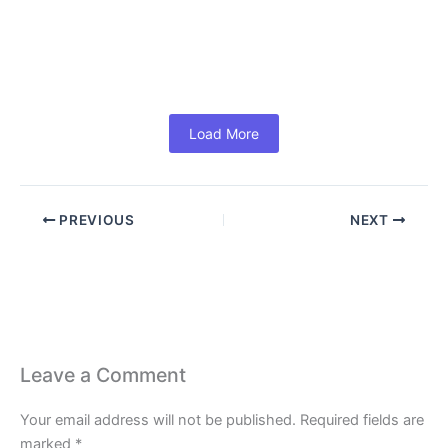
#MS Office 365 For Business: Powerful Tools to Boost
Productivity and Growth (In Hindi) आज के समय में हर
Business...
Read More
Load More
PREVIOUS
NEXT
Leave a Comment
Your email address will not be published.
Required fields are
marked
*