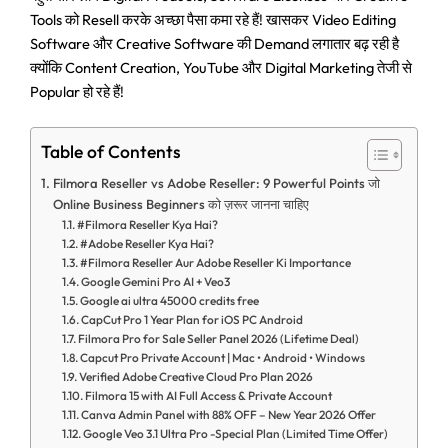
Tools को Resell करके अच्छा पैसा कमा रहे हैं! खासकर Video Editing
Software और Creative Software की Demand लगातार बढ़ रही है
क्योंकि Content Creation, YouTube और Digital Marketing तेजी से
Popular हो रहे हैं!
Table of Contents
Filmora Reseller vs Adobe Reseller: 9 Powerful Points जो
Online Business Beginners को ज़रूर जानना चाहिए
#Filmora Reseller Kya Hai?
#Adobe Reseller Kya Hai?
#Filmora Reseller Aur Adobe Reseller Ki Importance
Google Gemini Pro AI + Veo3
Google ai ultra 45000 credits free
CapCut Pro 1 Year Plan for iOS PC Android
Filmora Pro for Sale Seller Panel 2026 (Lifetime Deal)
Capcut Pro Private Account | Mac • Android • Windows
Verified Adobe Creative Cloud Pro Plan 2026
Filmora 15 with AI Full Access & Private Account
Canva Admin Panel with 88% OFF – New Year 2026 Offer
Google Veo 3.1 Ultra Pro -Special Plan (Limited Time Offer)