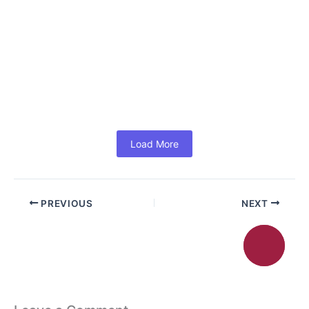
Powerful Tools to Boost Productivity
and Growth (In Hindi)
June 18, 2026
/
No Comments
#MS Office 365 For Business: Powerful Tools to Boost
Productivity and Growth (In Hindi) आज के समय में हर
Business...
Read More
Load More
PREVIOUS
NEXT