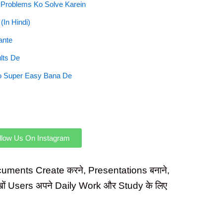
 Problems Ko Solve Karein
(In Hindi)
ante
lts De
Ko Super Easy Bana De
llow Us On Instagram
Documents Create करने, Presentations बनाने,
लाखों Users अपने Daily Work और Study के लिए