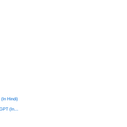
(In Hindi)
atGPT (In…