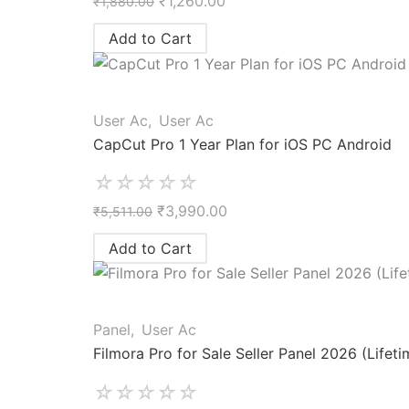
₹
1,260.00
₹
1,880.00
Add to Cart
User Ac
,
User Ac
CapCut Pro 1 Year Plan for iOS PC Android
☆
☆
☆
☆
☆
₹
3,990.00
₹
5,511.00
Add to Cart
Panel
,
User Ac
Filmora Pro for Sale Seller Panel 2026 (Lifeti
☆
☆
☆
☆
☆