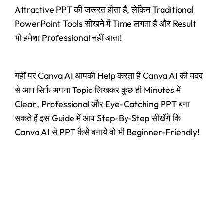
Attractive PPT की जरूरत होता है, लेकिन Traditional
PowerPoint Tools सीखने में Time लगता है और Result
भी हमेशा Professional नहीं आता!
यहीं पर Canva AI आपकी Help करता है Canva AI की मदद
से आप सिर्फ अपना Topic लिखकर कुछ ही Minutes में
Clean, Professional और Eye-Catching PPT बना
सकते हैं इस Guide में आप Step-By-Step सीखेंगे कि
Canva AI से PPT कैसे बनाये वो भी Beginner-Friendly!
Original
Current
price
price
Panel
,
User Ac
was:
is:
Google Gemini Pro AI + Veo3
₹4,450.00.
₹2,460.00.
☆
☆
☆
☆
☆