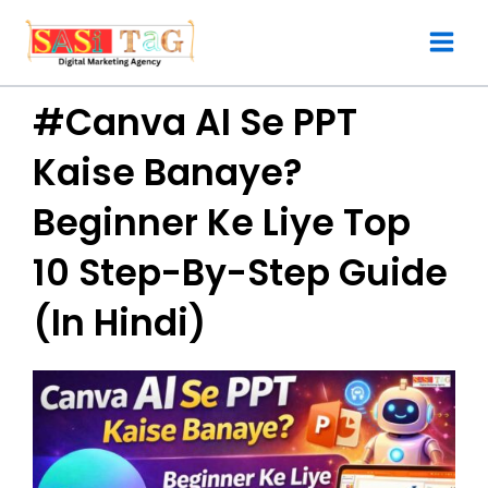
Skip
to
content
#Canva AI Se PPT
Kaise Banaye?
Beginner Ke Liye Top
10 Step-By-Step Guide
(In Hindi)