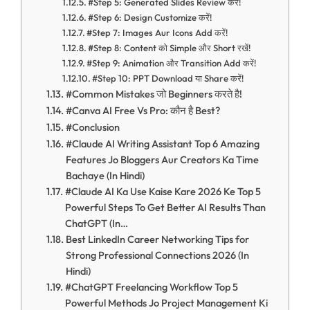
#Step 5: Generated Slides Review करें!
#Step 6: Design Customize करें!
#Step 7: Images Aur Icons Add करें!
#Step 8: Content को Simple और Short रखें!
#Step 9: Animation और Transition Add करें!
#Step 10: PPT Download या Share करें!
#Common Mistakes जो Beginners करते है!
#Canva AI Free Vs Pro: कौन है Best?
#Conclusion
#Claude AI Writing Assistant Top 6 Amazing
Features Jo Bloggers Aur Creators Ka Time
Bachaye (In Hindi)
#Claude AI Ka Use Kaise Kare 2026 Ke Top 5
Powerful Steps To Get Better AI Results Than
ChatGPT (In…
Best LinkedIn Career Networking Tips for
Strong Professional Connections 2026 (In
Hindi)
#ChatGPT Freelancing Workflow Top 5
Powerful Methods Jo Project Management Ki