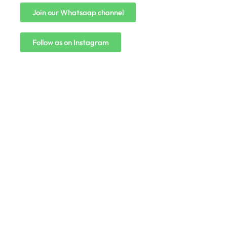
Join our Whatsaap channel
Follow as on Instagram
#Claude AI Writing Assistant Top 6
Amazing Features Jo Bloggers Aur
Creators Ka Time Bachaye (In Hindi)
July 4, 2026
/
No Comments
#Claude AI Writing Assistant Top 6 Amazing Features Jo
Bloggers Aur Creators Ka Time Bachaye (In Hindi) क्या आप
Blog...
Read More
#Claude AI Ka Use Kaise Kare 2026
Ke Top 5 Powerful Steps To Get
Better AI Results Than ChatGPT (In…