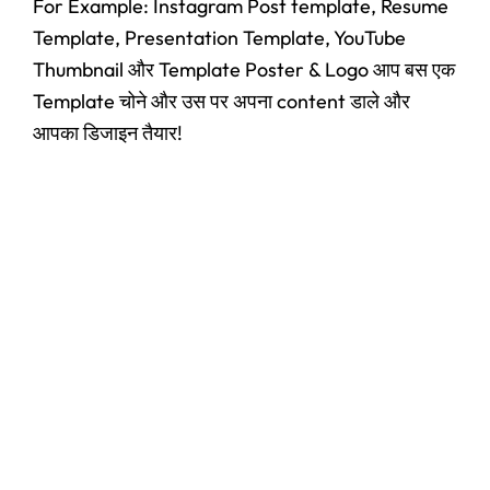
For Example: Instagram Post template, Resume
Template, Presentation Template, YouTube
Thumbnail और Template Poster & Logo आप बस एक
Template चोने और उस पर अपना content डाले और
आपका डिजाइन तैयार!
Original
Current
price
price
Panel
,
User Ac
was:
is:
Google Gemini Pro AI + Veo3
₹4,450.00.
₹2,460.00.
☆
☆
☆
☆
☆
₹
4,450.00
₹
2,460.00
Add to Cart
Original
Current
price
price
User Ac
was:
is:
Google ai ultra 45000 credits free
₹1,880.00.
₹1,260.00.
☆
☆
☆
☆
☆