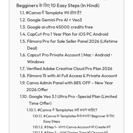
Begginers के लिए 10 Easy Steps (In Hindi)
#Canva में Template क्या होता है?
Google Gemini Pro AI + Veo3
Google ai ultra 45000 credits free
CapCut Pro 1 Year Plan for iOS PC Android
Filmora Pro for Sale Seller Panel 2026 (Lifetime
Deal)
Capcut Pro Private Account | Mac • Android •
Windows
Verified Adobe Creative Cloud Pro Plan 2026
Filmora 15 with AI Full Access & Private Account
Canva Admin Panel with 88% OFF – New Year
2026 Offer
Google Veo 3.1 Ultra Pro -Special Plan (Limited
Time Offer)
#Canva में Templates क्यों बनाने चाहिए?
#Canva के Templates कैसे बनाये? Beginner के लिए
Easy Steps
#Step 1– अपना Canva Account को Create करे
#Step 2 – अपना Design Type को Choose करे