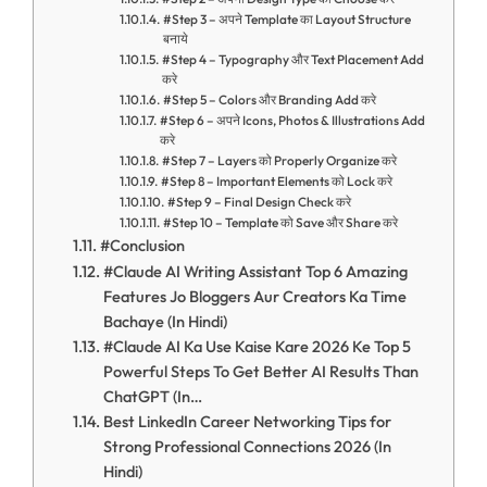
#Step 3 – अपने Template का Layout Structure
बनाये
#Step 4 – Typography और Text Placement Add
करे
#Step 5 – Colors और Branding Add करे
#Step 6 – अपने Icons, Photos & Illustrations Add
करे
#Step 7 – Layers को Properly Organize करे
#Step 8 – Important Elements को Lock करे
#Step 9 – Final Design Check करे
#Step 10 – Template को Save और Share करे
#Conclusion
#Claude AI Writing Assistant Top 6 Amazing
Features Jo Bloggers Aur Creators Ka Time
Bachaye (In Hindi)
#Claude AI Ka Use Kaise Kare 2026 Ke Top 5
Powerful Steps To Get Better AI Results Than
ChatGPT (In…
Best LinkedIn Career Networking Tips for
Strong Professional Connections 2026 (In
Hindi)