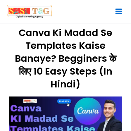
Skip
to
content
Canva Ki Madad Se
Templates Kaise
Banaye? Begginers के
लिए 10 Easy Steps (In
Hindi)