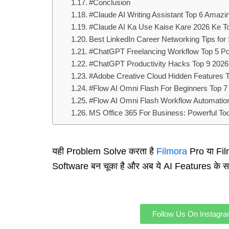
#Conclusion
#Claude AI Writing Assistant Top 6 Amazi
#Claude AI Ka Use Kaise Kare 2026 Ke To
Best LinkedIn Career Networking Tips for 
#ChatGPT Freelancing Workflow Top 5 Po
#ChatGPT Productivity Hacks Top 9 2026 K
#Adobe Creative Cloud Hidden Features T
#Flow AI Omni Flash For Beginners Top 
#Flow AI Omni Flash Workflow Automatio
MS Office 365 For Business: Powerful Tool
यही Problem Solve करता है
Filmora
Pro या Fil
Software बन चूका है और अब ये AI Features के स
Follow Us On Instagr