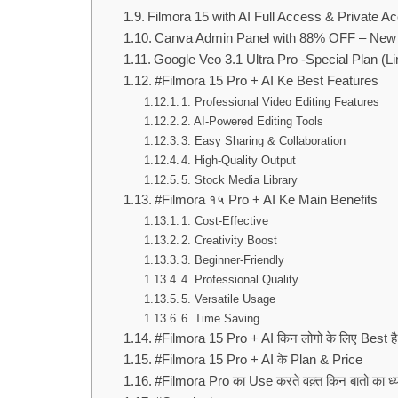
Filmora 15 with AI Full Access & Private A
Canva Admin Panel with 88% OFF – New 
Google Veo 3.1 Ultra Pro -Special Plan (Li
#Filmora 15 Pro + AI Ke Best Features
1. Professional Video Editing Features
2. AI-Powered Editing Tools
3. Easy Sharing & Collaboration
4. High-Quality Output
5. Stock Media Library
#Filmora १५ Pro + AI Ke Main Benefits
1. Cost-Effective
2. Creativity Boost
3. Beginner-Friendly
4. Professional Quality
5. Versatile Usage
6. Time Saving
#Filmora 15 Pro + AI किन लोगो के लिए Best ह
#Filmora 15 Pro + AI के Plan & Price
#Filmora Pro का Use करते वक़्त किन बातो का ध्