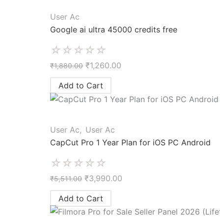
User Ac
Google ai ultra 45000 credits free
☆
☆
☆
☆
☆
₹
1,260.00
₹
1,880.00
Add to Cart
User Ac
,
User Ac
CapCut Pro 1 Year Plan for iOS PC Android
☆
☆
☆
☆
☆
₹
3,990.00
₹
5,511.00
Add to Cart